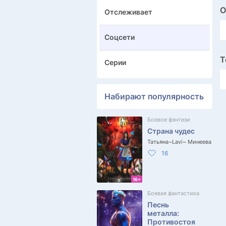
О
Отслеживает
Соцсети
Т
Серии
Набирают популярность
Боевое фэнтези
Страна чудес
Татьяна~Lavi~ Минеева
16
16+
Боевая фантастика
Песнь
металла:
Противостоя