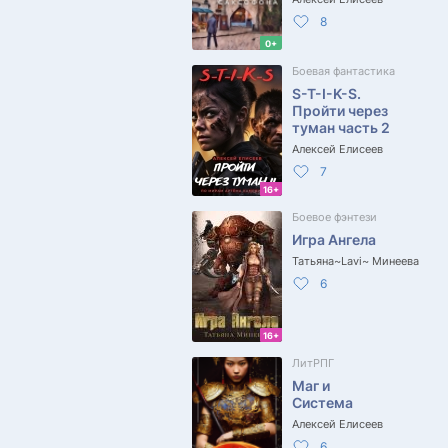
8
0+
Боевая фантастика
S-T-I-K-S.
Пройти через
туман часть 2
Алексей Елисеев
7
16+
Боевое фэнтези
Игра Ангела
Татьяна~Lavi~ Минеева
6
16+
ЛитРПГ
Маг и
Система
Алексей Елисеев
6