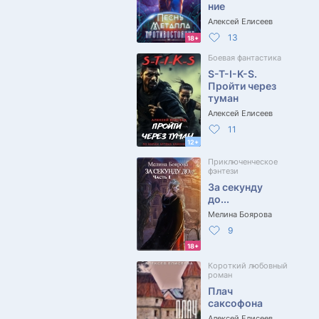
ние
Алексей Елисеев
13
18+
Боевая фантастика
S-T-I-K-S.
Пройти через
туман
Алексей Елисеев
11
12+
Приключенческое
фэнтези
За секунду
до...
Мелина Боярова
9
18+
Короткий любовный
роман
Плач
саксофона
Алексей Елисеев