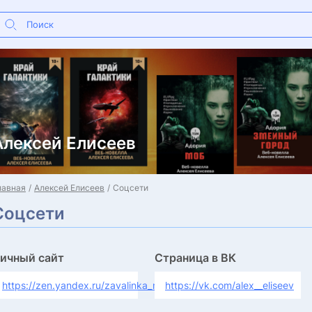
Алексей Елисеев
лавная
Алексей Елисеев
Соцсети
Соцсети
ичный сайт
Страница в ВК
https://zen.yandex.ru/zavalinka_mizantropa
https://vk.com/alex__eliseev