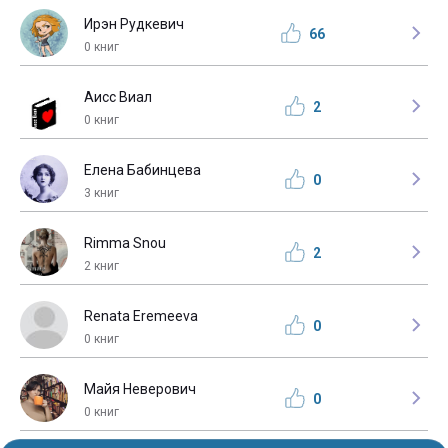
Ирэн Рудкевич
66
0 книг
Аисс Виал
2
0 книг
Елена Бабинцева
0
3 книг
Rimma Snou
2
2 книг
Renata Eremeeva
0
0 книг
Майя Неверович
0
0 книг