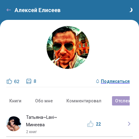
Алексей Елисеев
8
62
Подписаться
Книги
Обо мне
Комментировал
Отслежива
Татьяна~Lavi~
22
Минеева
2 книг