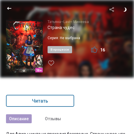
Татьяна~Lavi~ Минеева
Страна чудес
Серия:
Не выбрана
16
В процессе
16+
Читать
Описание
Отзывы