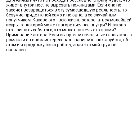
Для Алисы ничто не проходит бесследно. Страну чудес, что
живет внутри нее, не вырезать ножницами. Если она не
захочет возвращаться в эту сумасшедшую реальность, то
безумие придет к ней само и не одно, а со случайным
попутчиком. Каково это - всю жизнь остерегаться малейшей
искры, от которой может загореться все внутри? И каково
это - лишать себя того, кто может зажечь это пламя?
Примечание автора: Если вы прочли начальные главы моего
романа и он вас заинтересовал - напишите, пожалуйста, об
этом и я продолжу свою работу, зная что мой труд не
напрасен.