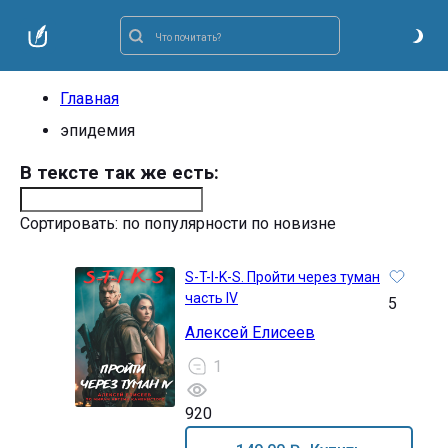
Главная
эпидемия
В тексте так же есть:
Сортировать:
по популярности
по новизне
S-T-I-K-S. Пройти через туман
часть IV
5
Алексей Елисеев
1
920
12+