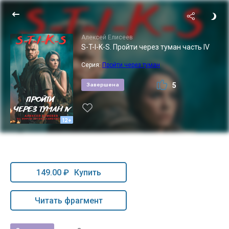
Алексей Елисеев
S-T-I-K-S. Пройти через туман часть IV
Серия:
Пройти через туман
5
Завершена
12+
149.00 ₽
Купить
Читать фрагмент