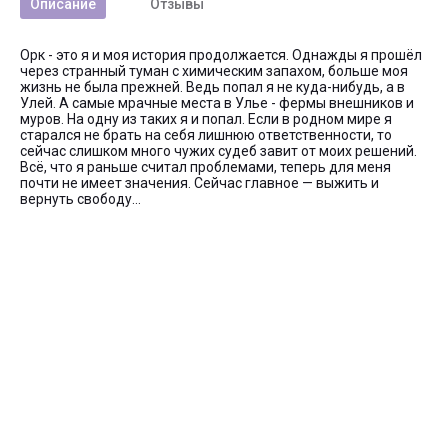
Описание
Отзывы
Орк - это я и моя история продолжается. Однажды я прошёл
через странный туман с химическим запахом, больше моя
жизнь не была прежней. Ведь попал я не куда-нибудь, а в
Улей. А самые мрачные места в Улье - фермы внешников и
муров. На одну из таких я и попал. Если в родном мире я
старался не брать на себя лишнюю ответственности, то
сейчас слишком много чужих судеб завит от моих решений.
Всё, что я раньше считал проблемами, теперь для меня
почти не имеет значения. Сейчас главное — выжить и
вернуть свободу…