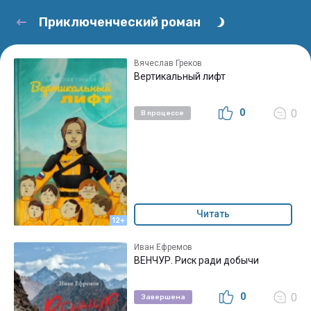
Приключенческий роман
Вячеслав Греков
Вертикальный лифт
0
0
В процессе
Читать
12+
Иван Ефремов
ВЕНЧУР. Риск ради добычи
0
0
Завершена