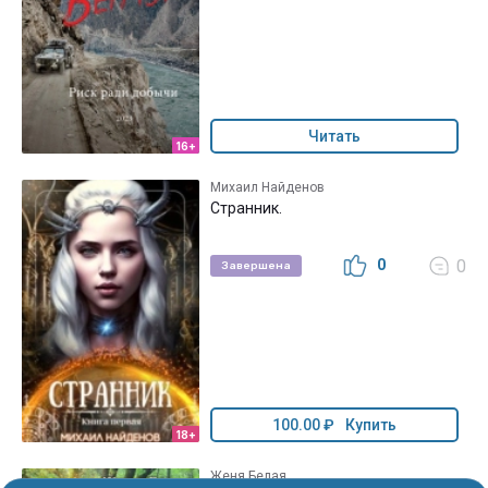
Читать
16+
Михаил Найденов
Странник.
0
0
Завершена
100.00 ₽
Купить
18+
Женя Белая