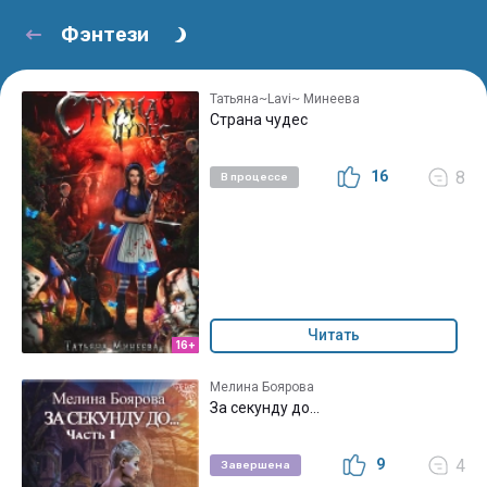
Фэнтези
Татьяна~Lavi~ Минеева
Страна чудес
16
8
В процессе
Читать
16+
Мелина Боярова
За секунду до...
9
4
Завершена