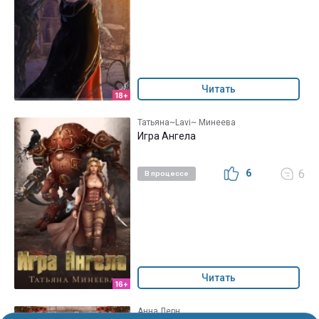
Читать
18+
Татьяна~Lavi~ Минеева
Игра Ангела
6
6
В процессе
Читать
16+
Анна Лерн