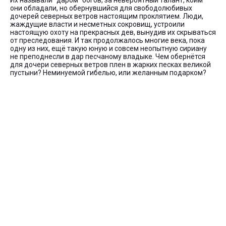
Их называли "даром" богов, за невероятный талант, коим
они обладали, но обернувшийся для свободолюбивых
дочерей северных ветров настоящим проклятием. Люди,
жаждущие власти и несметных сокровищ, устроили
настоящую охоту на прекрасных дев, вынудив их скрываться
от преследования. И так продолжалось многие века, пока
одну из них, ещё такую юную и совсем неопытную сириану
не преподнесли в дар песчаному владыке. Чем обернётся
для дочери северных ветров плен в жарких песках великой
пустыни? Неминуемой гибелью, или желанным подарком?