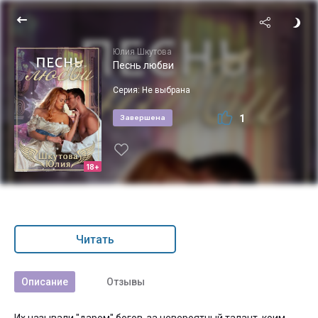
Юлия Шкутова
Песнь любви
Серия:
Не выбрана
1
Завершена
18+
Читать
Описание
Отзывы