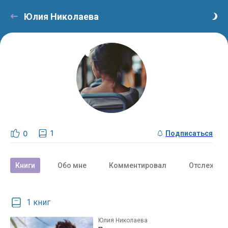
Юлия Николаева
1
0
Подписаться
Книги
Обо мне
Комментировал
Отслежива
1 книг
Юлия Николаева