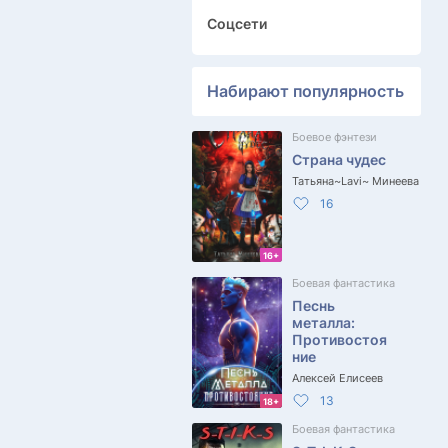
Соцсети
Набирают популярность
Боевое фэнтези
Страна чудес
Татьяна~Lavi~ Минеева
16
16+
Боевая фантастика
Песнь
металла:
Противостоя
ние
Алексей Елисеев
13
18+
Боевая фантастика