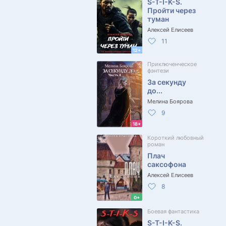
S-T-I-K-S.
Пройти через
туман
Алексей Елисеев
11
12+
Приключенческое
фэнтези
За секунду
до...
Мелина Боярова
9
18+
Короткий любовный
роман
Плач
саксофона
Алексей Елисеев
8
0+
Боевая фантастика
S-T-I-K-S.