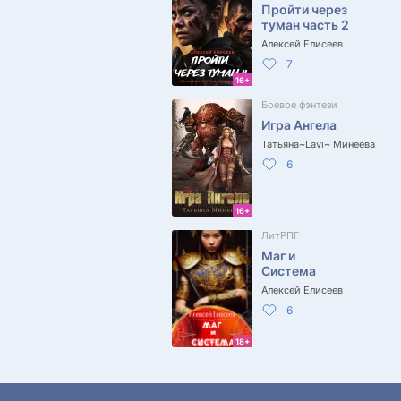
Пройти через
туман часть 2
Алексей Елисеев
7
16+
Боевое фэнтези
Игра Ангела
Татьяна~Lavi~ Минеева
6
16+
ЛитРПГ
Маг и
Система
Алексей Елисеев
6
18+