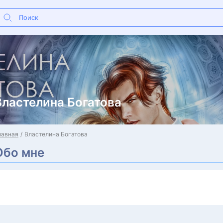
Властелина Богатова
лавная
Властелина Богатова
Обо мне