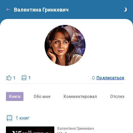
Валентина Гринкевич
1
1
Подписаться
Книги
Обо мне
Комментировал
Отслежива
1 книг
Валентина Гринкевич