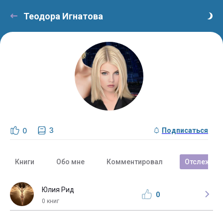
Теодора Игнатова
3
0
Подписаться
Книги
Обо мне
Комментировал
Отслежива
Юлия Рид
0
0 книг