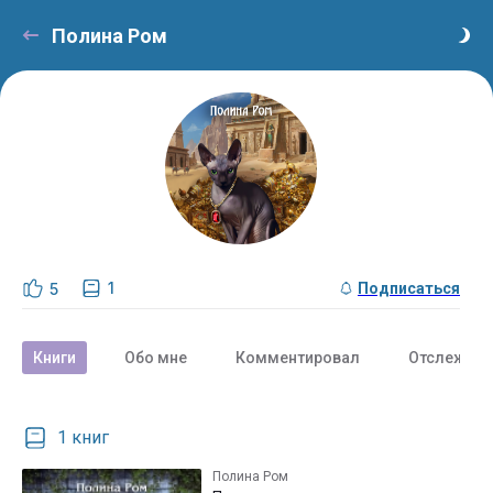
Полина Ром
1
5
Подписаться
Книги
Обо мне
Комментировал
Отслежива
1 книг
Полина Ром