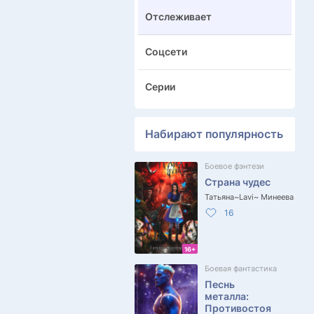
Отслеживает
Соцсети
Серии
Набирают популярность
Боевое фэнтези
Страна чудес
Татьяна~Lavi~ Минеева
16
16+
Боевая фантастика
Песнь
металла:
Противостоя