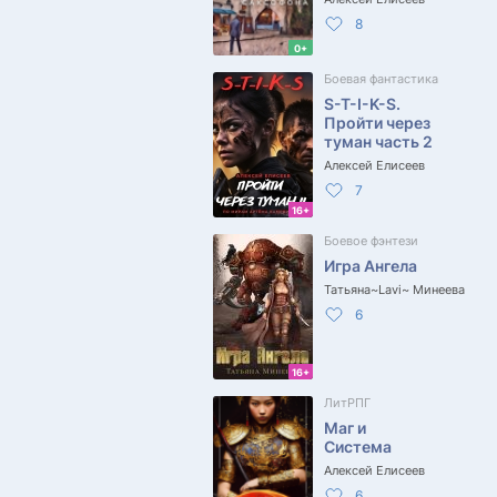
8
0+
Боевая фантастика
S-T-I-K-S.
Пройти через
туман часть 2
Алексей Елисеев
7
16+
Боевое фэнтези
Игра Ангела
Татьяна~Lavi~ Минеева
6
16+
ЛитРПГ
Маг и
Система
Алексей Елисеев
6