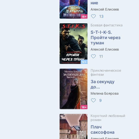
ние
Алексей Елисеев
13
18+
Боевая фантастика
S-T-I-K-S.
Пройти через
туман
Алексей Елисеев
11
12+
Приключенческое
фэнтези
За секунду
до...
Мелина Боярова
9
18+
Короткий любовный
роман
Плач
саксофона
Алексей Елисеев