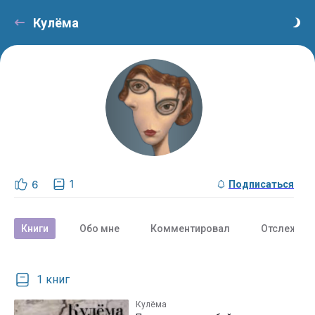
Кулëма
1
6
Подписаться
Книги
Обо мне
Комментировал
Отслежива
1 книг
Кулёма