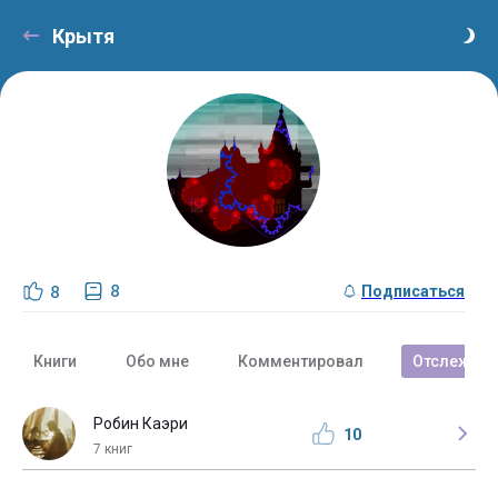
Крытя
8
8
Подписаться
Книги
Обо мне
Комментировал
Отслежива
Робин Каэри
10
7 книг