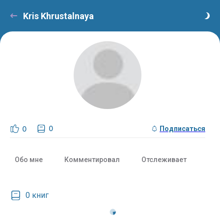
Kris Khrustalnaya
0
0
Подписаться
Обо мне
Комментировал
Отслеживает
С
0 книг