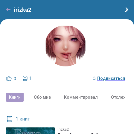
irizka2
1
0
Подписаться
Книги
Обо мне
Комментировал
Отслежива
1 книг
irizka2