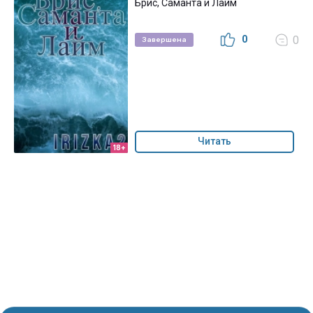
Брис, Саманта и Лайм
0
0
Завершена
Читать
18+