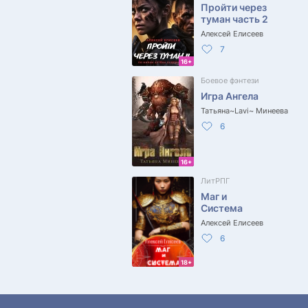
Пройти через
туман часть 2
Алексей Елисеев
7
16+
Боевое фэнтези
Игра Ангела
Татьяна~Lavi~ Минеева
6
16+
ЛитРПГ
Маг и
Система
Алексей Елисеев
6
18+