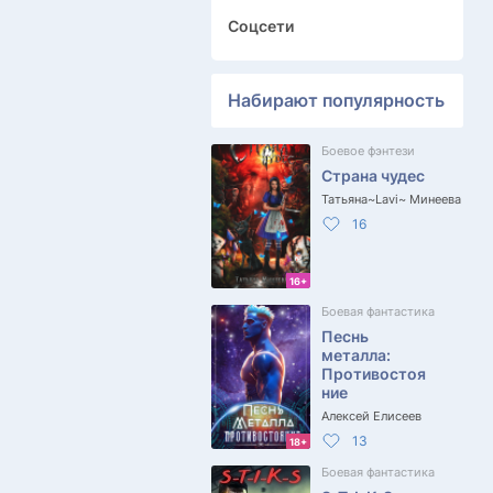
Соцсети
Набирают популярность
Боевое фэнтези
Страна чудес
Татьяна~Lavi~ Минеева
16
16+
Боевая фантастика
Песнь
металла:
Противостоя
ние
Алексей Елисеев
13
18+
Боевая фантастика