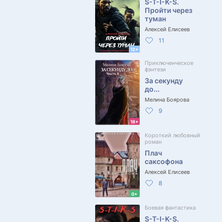
S-T-I-K-S.
Пройти через
туман
Алексей Елисеев
11
12+
Приключенческое
фэнтези
За секунду
до...
Мелина Боярова
9
18+
Короткий любовный
роман
Плач
саксофона
Алексей Елисеев
8
0+
Боевая фантастика
S-T-I-K-S.