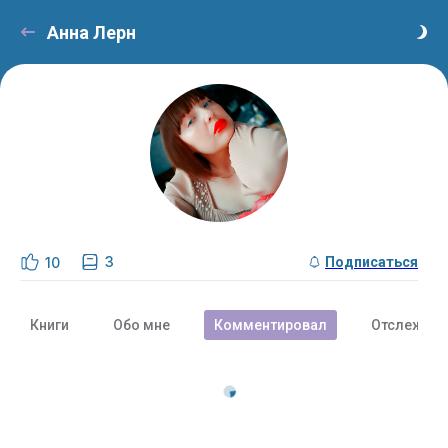
Анна Лерн
3
10
Подписаться
Книги
Обо мне
Комментировал
Отслежива