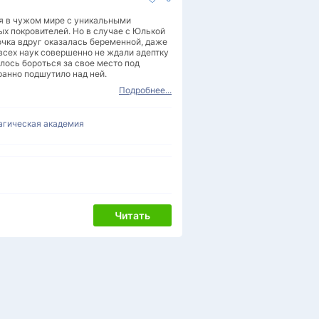
ся в чужом мире с уникальными
х покровителей. Но в случае с Юлькой
чка вдруг оказалась беременной, даже
 всех наук совершенно не ждали адептку
шлось бороться за свое место под
ранно подшутило над ней.
Подробнее...
агическая академия
Читать