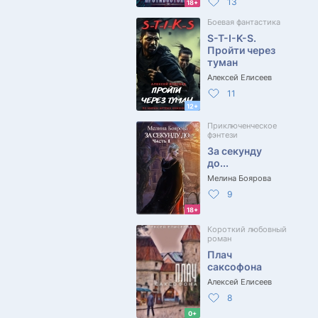
13
18+
Боевая фантастика
S-T-I-K-S.
Пройти через
туман
Алексей Елисеев
11
12+
Приключенческое
фэнтези
За секунду
до...
Мелина Боярова
9
18+
Короткий любовный
роман
Плач
саксофона
Алексей Елисеев
8
0+