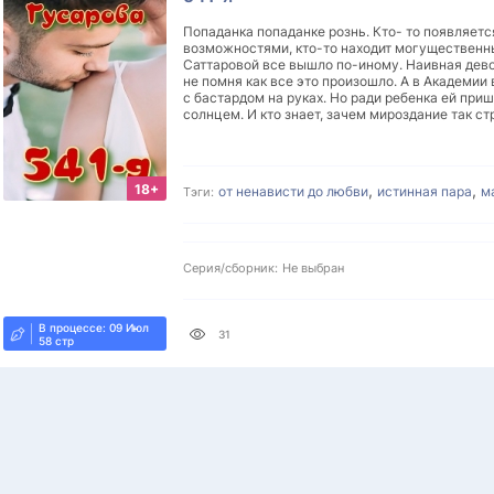
Попаданка попаданке рознь. Кто- то появляет
возможностями, кто-то находит могущественны
Саттаровой все вышло по-иному. Наивная дево
не помня как все это произошло. А в Академии
с бастардом на руках. Но ради ребенка ей при
солнцем. И кто знает, зачем мироздание так ст
18+
,
,
от ненависти до любви
истинная пара
м
Тэги:
Серия/сборник:
Не выбран
В процессе: 09 Июл
31
58 стр