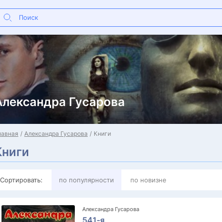
Александра Гусарова
лавная
Александра Гусарова
Книги
Книги
Сортировать:
по популярности
по новизне
Александра Гусарова
541-я