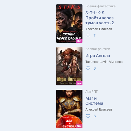
Боевая фантастика
S-T-I-K-S.
Пройти через
туман часть 2
Алексей Елисеев
7
16+
Боевое фэнтези
Игра Ангела
Татьяна~Lavi~ Минеева
6
16+
ЛитРПГ
Маг и
Система
Алексей Елисеев
6
18+