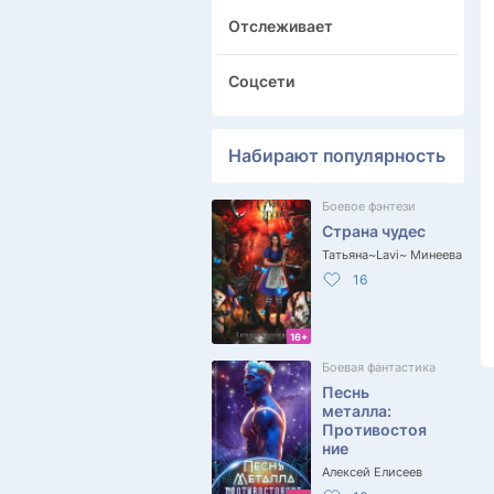
Отслеживает
Соцсети
Набирают популярность
Боевое фэнтези
Страна чудес
Татьяна~Lavi~ Минеева
16
16+
Боевая фантастика
Песнь
металла:
Противостоя
ние
Алексей Елисеев