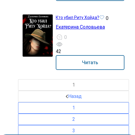
Кто убил Риту Хойда?
0
Екатерина Соловьева
0
42
18+
Читать
1
Назад
1
2
3