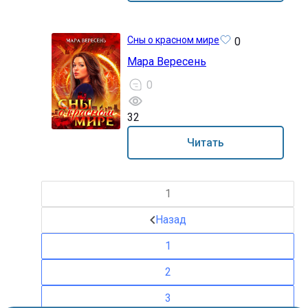
Сны о красном мире
0
Мара Вересень
0
32
16+
Читать
1
Назад
1
2
3