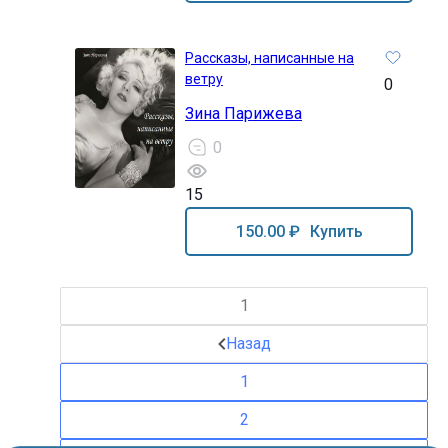
Рассказы, написанные на
ветру
0
Зина Парижева
0
15
18+
150.00 ₽
Купить
1
Назад
1
2