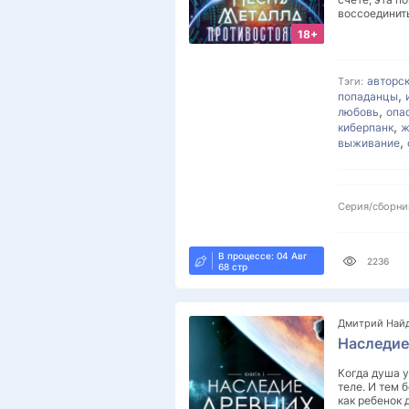
воссоединит
18+
авторс
Тэги:
,
попаданцы
,
любовь
опа
,
киберпанк
ж
,
выживание
Серия/сборни
В процессе: 04 Авг
2236
68 стр
Дмитрий Най
Наследие
Когда душа у
теле. И тем 
как ребенок 