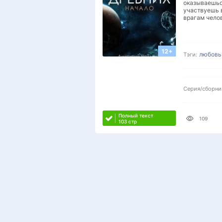
оказываешься
участвуешь 
врагам чело
12+
любовь
Тэги:
Серия/сборни
Полный текст
109
103 стр