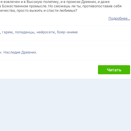
 вовлечен и в Высокую политику, и в происки Древних, и даже
в Божественном промысле. Но сможешь ли ты, противопоставив себя
вечества, просто выжить и спасти любимых?
Подробнее...
,
,
,
,
гарем
попаданцы
нейросети
бояр-аниме
Наследие Древних.
к:
Читать