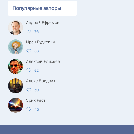
Популярные авторы
Андрей Ефремов
76
Ирэн Рудкевич
66
Алексей Елисеев
62
Алекс Бредвик
50
Эрик Раст
45