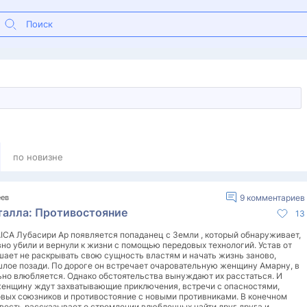
по новизне
еев
9
комментариев
талла: Противостояние
13
ICA Лубасири Ар появляется попаданец с Земли , который обнаруживает,
вно убили и вернули к жизни с помощью передовых технологий. Устав от
шает не раскрывать свою сущность властям и начать жизнь заново,
шлое позади. По дороге он встречает очаровательную женщину Амарну, в
ьно влюбляется. Однако обстоятельства вынуждают их расстаться. И
женщину ждут захватывающие приключения, встречи с опасностями,
овых союзников и противостояние с новыми противниками. В конечном
овесть рассказывает о стремлении влюбленных найти друг друга и