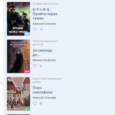
Боевая фантастика
S-T-I-K-S.
Пройти через
туман
Алексей Елисеев
11
12+
Приключенческое
фэнтези
За секунду
до...
Мелина Боярова
9
18+
Короткий любовный
роман
Плач
саксофона
Алексей Елисеев
8
0+