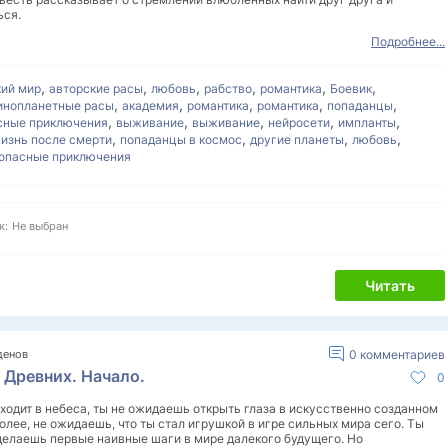
ься.
Подробнее...
,
,
,
,
,
,
кий мир
авторские расы
любовь
рабство
романтика
Боевик
,
,
,
,
,
инопланетные расы
академия
романтика
романтика
попаданцы
,
,
,
,
,
сные приключения
выживание
выживание
нейросети
импланты
,
,
,
,
изнь после смерти
попаданцы в космос
другие планеты
любовь
опасные приключения
к:
Не выбран
Читать
денов
0
комментариев
 Древних. Начало.
0
ходит в небеса, ты не ожидаешь открыть глаза в искусственно созданном
более, не ожидаешь, что ты стал игрушкой в игре сильных мира сего. Ты
делаешь первые наивные шаги в мире далекого будущего. Но