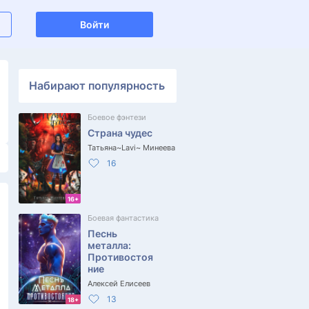
Войти
Набирают популярность
Боевое фэнтези
Страна чудес
Татьяна~Lavi~ Минеева
16
16+
Боевая фантастика
Песнь
металла:
Противостоя
ние
Алексей Елисеев
13
18+