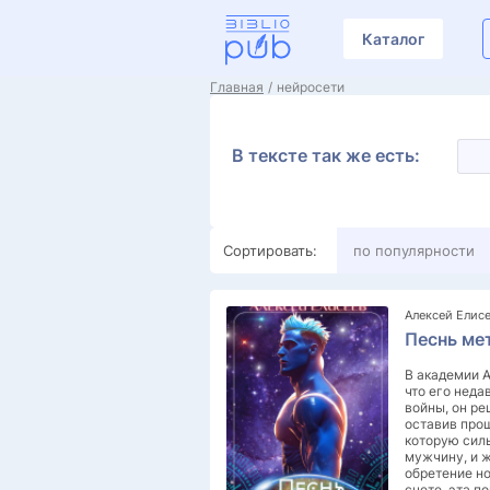
Каталог
Главная
нейросети
В тексте так же есть:
Сортировать:
по популярности
Алексей Елис
Песнь ме
В академии A
что его неда
войны, он ре
оставив про
которую сил
мужчину, и 
обретение н
счете, эта п