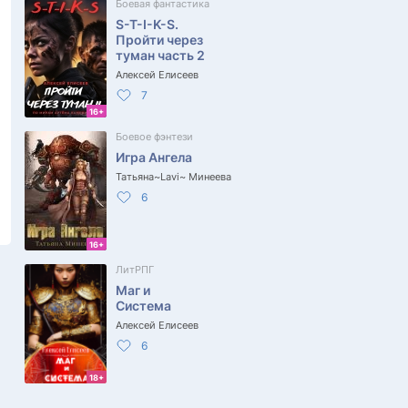
Боевая фантастика
S-T-I-K-S.
Пройти через
туман часть 2
Алексей Елисеев
7
16+
Боевое фэнтези
Игра Ангела
Татьяна~Lavi~ Минеева
6
16+
ЛитРПГ
Маг и
Система
Алексей Елисеев
6
18+