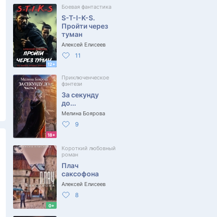
Боевая фантастика
S-T-I-K-S.
Пройти через
туман
Алексей Елисеев
11
12+
Приключенческое
фэнтези
За секунду
до...
Мелина Боярова
9
18+
Короткий любовный
роман
Плач
саксофона
Алексей Елисеев
8
0+