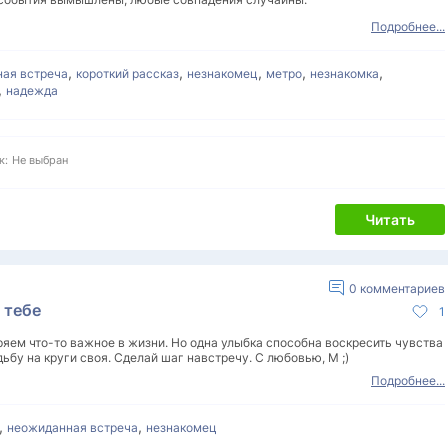
Подробнее...
,
,
,
,
,
ная встреча
короткий рассказ
незнакомец
метро
незнакомка
,
надежда
к:
Не выбран
Читать
0
комментариев
 тебе
1
яем что-то важное в жизни. Но одна улыбка способна воскресить чувства
дьбу на круги своя. Сделай шаг навстречу. С любовью, М ;)
Подробнее...
,
,
неожиданная встреча
незнакомец