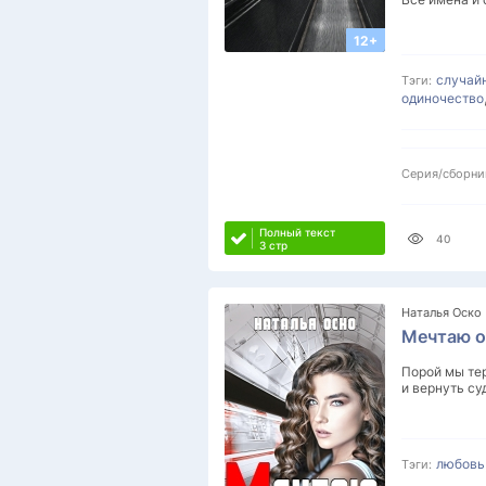
12+
случай
Тэги:
одиночество
Серия/сборни
Полный текст
40
3 стр
Наталья Оско
Мечтаю о
Порой мы тер
и вернуть су
любовь
Тэги: