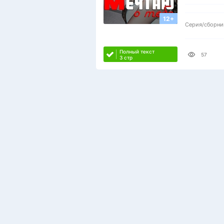
12+
Серия/сборни
Полный текст
57
3 стр