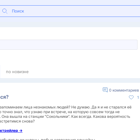
по новизне
0
комментариев
ся?
1
запоминаем лица незнакомых людей? Не думаю. Да я и не старался её
о точно знал, что узнаю при встрече, на которую совсем тогда не
 Она вышла на станции "Сокольники". Как всегда. Какова вероятность
 встретимся снова?
ктрейлер ->
 события вымышлены, любые совпадения случайны.