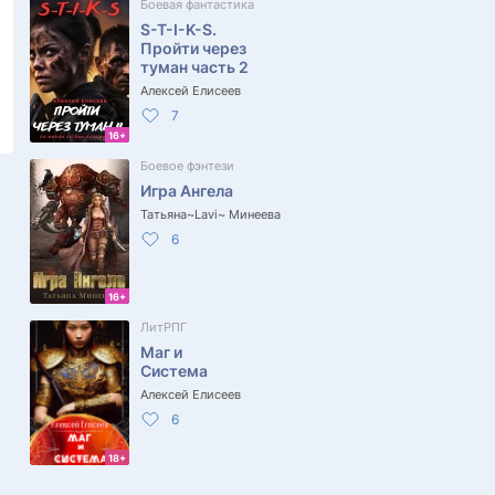
Боевая фантастика
S-T-I-K-S.
Пройти через
туман часть 2
Алексей Елисеев
7
16+
Боевое фэнтези
Игра Ангела
Татьяна~Lavi~ Минеева
6
16+
ЛитРПГ
Маг и
Система
Алексей Елисеев
6
18+