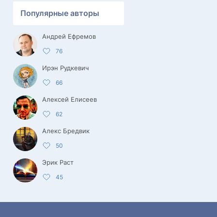
Популярные авторы
Андрей Ефремов
76
Ирэн Рудкевич
66
Алексей Елисеев
62
Алекс Бредвик
50
Эрик Раст
45