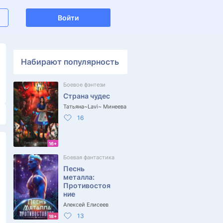
Войти
Набирают популярность
Боевое фэнтези
Страна чудес
Татьяна~Lavi~ Минеева
16
16+
Боевая фантастика
Песнь
металла:
Противостоя
ние
Алексей Елисеев
13
18+