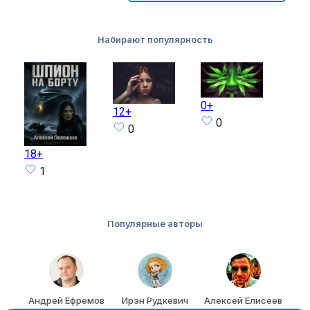
Набирают популярность
0+
14+
12+
0
0
18+
1
Популярные авторы
т
Андрей Ефремов
Ирэн Рудкевич
Алексей Елисеев
Ал