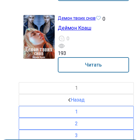
Демон твоих снов
0
Деймон Краш
0
193
18+
Читать
1
Назад
1
2
3