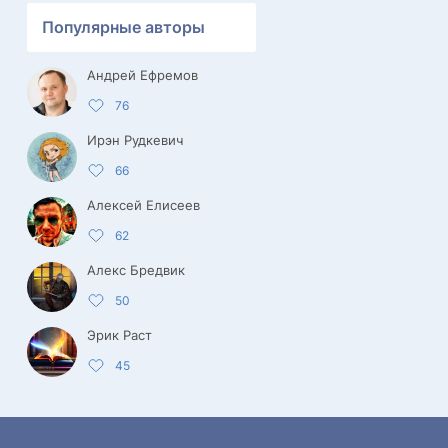
Популярные авторы
Андрей Ефремов
76
Ирэн Рудкевич
66
Алексей Елисеев
62
Алекс Бредвик
50
Эрик Раст
45