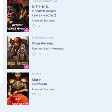
Боевая фантастика
S-T-I-K-S.
Пройти через
туман часть 2
Алексей Елисеев
7
16+
Боевое фэнтези
Игра Ангела
Татьяна~Lavi~ Минеева
6
16+
ЛитРПГ
Маг и
Система
Алексей Елисеев
6
18+