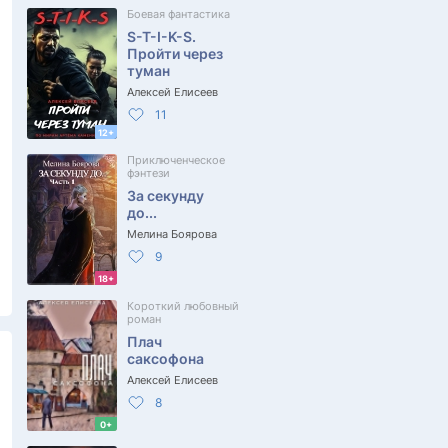
Боевая фантастика
S-T-I-K-S.
Пройти через
туман
Алексей Елисеев
11
12+
Приключенческое
фэнтези
За секунду
до...
Мелина Боярова
9
18+
Короткий любовный
роман
Плач
саксофона
Алексей Елисеев
8
0+