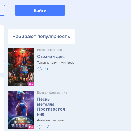
Войти
Набирают популярность
Боевое фэнтези
Страна чудес
Татьяна~Lavi~ Минеева
16
16+
Боевая фантастика
Песнь
металла:
Противостоя
ние
Алексей Елисеев
13
18+