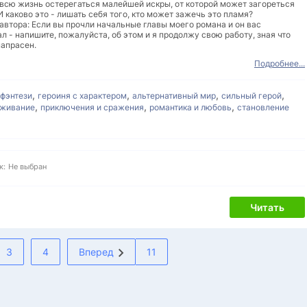
 всю жизнь остерегаться малейшей искры, от которой может загореться
И каково это - лишать себя того, кто может зажечь это пламя?
втора: Если вы прочли начальные главы моего романа и он вас
л - напишите, пожалуйста, об этом и я продолжу свою работу, зная что
напрасен.
Подробнее...
,
,
,
,
 фэнтези
героиня с характером
альтернативный мир
сильный герой
,
,
,
ыживание
приключения и сражения
романтика и любовь
становление
к:
Не выбран
Читать
3
4
Вперед
11