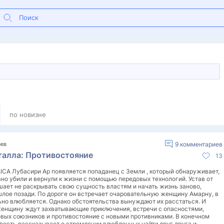
по новизне
еев
9
комментариев
талла: Противостояние
13
ICA Лубасири Ар появляется попаданец с Земли , который обнаруживает,
вно убили и вернули к жизни с помощью передовых технологий. Устав от
шает не раскрывать свою сущность властям и начать жизнь заново,
шлое позади. По дороге он встречает очаровательную женщину Амарну, в
ьно влюбляется. Однако обстоятельства вынуждают их расстаться. И
женщину ждут захватывающие приключения, встречи с опасностями,
овых союзников и противостояние с новыми противниками. В конечном
овесть рассказывает о стремлении влюбленных найти друг друга и