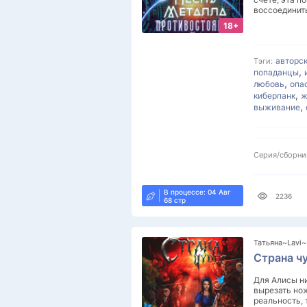
воссоединит
18+
авторс
Тэги:
,
попаданцы
,
любовь
опа
,
киберпанк
ж
,
выживание
Серия/сборни
В процессе: 04 Авг
2236
68 стр
Татьяна~Lavi
Страна ч
Для Алисы ни
вырезать но
реальность, 