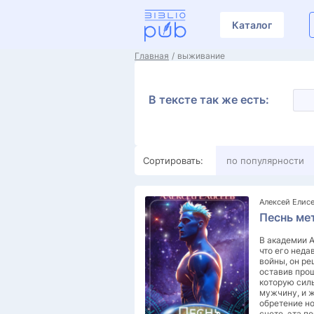
Каталог
Главная
выживание
В тексте так же есть:
Сортировать:
по популярности
Алексей Елис
Песнь ме
В академии A
что его неда
войны, он ре
оставив про
которую сил
мужчину, и 
обретение н
счете, эта п