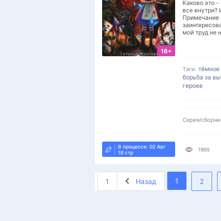
Каково это -
все внутри? 
Примечание а
заинтересова
мой труд не 
16+
тёмное
Тэги:
борьба за в
героев
Серия/сборни
В процессе: 02 Авг
1955
18 стр
1
1
Назад
2