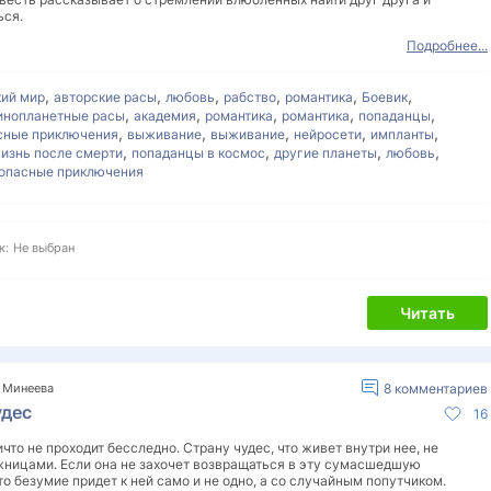
ься.
Подробнее...
,
,
,
,
,
,
кий мир
авторские расы
любовь
рабство
романтика
Боевик
,
,
,
,
,
инопланетные расы
академия
романтика
романтика
попаданцы
,
,
,
,
,
сные приключения
выживание
выживание
нейросети
импланты
,
,
,
,
изнь после смерти
попаданцы в космос
другие планеты
любовь
опасные приключения
к:
Не выбран
Читать
~ Минеева
8
комментариев
удес
16
что не проходит бесследно. Страну чудес, что живет внутри нее, не
жницами. Если она не захочет возвращаться в эту сумасшедшую
то безумие придет к ней само и не одно, а со случайным попутчиком.