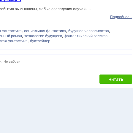
 события вымышлены, любые совпадения случайны.
Подробнее...
,
,
,
я фантастика
социальная фантастика
будущее человечества
,
,
,
енный роман
технологии будущего
фантастический рассказ
,
кая фантастика
буктрейлер
к:
Не выбран
Читать