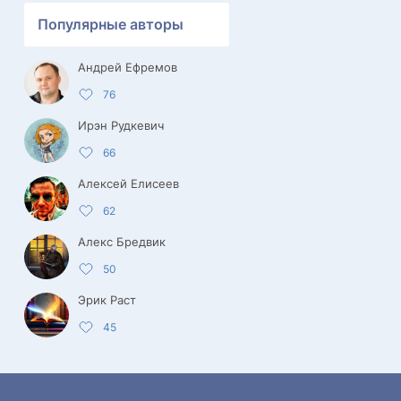
Популярные авторы
Андрей Ефремов
76
Ирэн Рудкевич
66
Алексей Елисеев
62
Алекс Бредвик
50
Эрик Раст
45