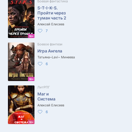
Боевая фантастика
S-T-I-K-S.
Пройти через
туман часть 2
Алексей Елисеев
7
16+
Боевое фэнтези
Игра Ангела
Татьяна~Lavi~ Минеева
6
16+
ЛитРПГ
Маг и
Система
Алексей Елисеев
6
18+