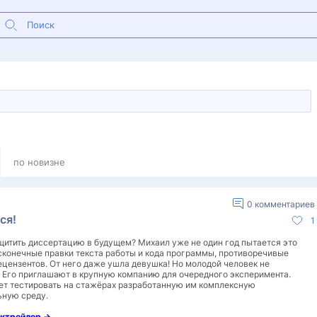
по новизне
0
комментариев
ся!
1
щитить диссертацию в будущем? Михаил уже не один год пытается это
есконечные правки текста работы и кода программы, противоречивые
цензентов. От него даже ушла девушка! Но молодой человек не
. Его приглашают в крупную компанию для очередного эксперимента.
дет тестировать на стажёрах разработанную им комплексную
ьную среду.
ктрейлер ->