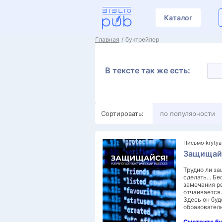
Каталог
Главная
буктрейлер
В тексте так же есть:
Сортировать:
по популярности
Письмо krytya
Защищай
Трудно ли за
сделать... Б
замечания ре
отчаивается
Здесь он бу
образовател
Смотрите бу