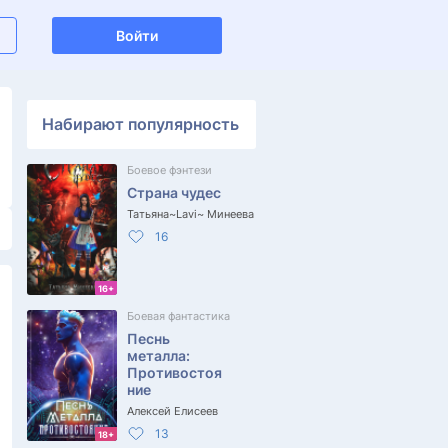
Войти
Набирают популярность
Боевое фэнтези
Страна чудес
Татьяна~Lavi~ Минеева
16
16+
Боевая фантастика
Песнь
металла:
Противостоя
ние
Алексей Елисеев
13
18+