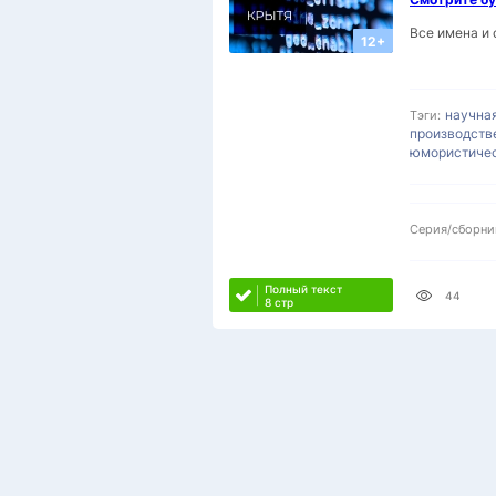
Все имена и
12+
научна
Тэги:
производств
юмористичес
Серия/сборни
Полный текст
44
8 стр