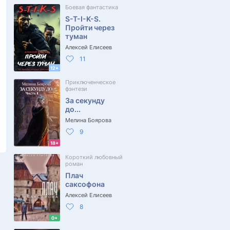
Боевая фантастика
S-T-I-K-S.
Пройти через
туман
Алексей Елисеев
11
12+
Приключенческое
фэнтези
За секунду
до...
Мелина Боярова
9
18+
Короткий любовный
роман
Плач
саксофона
Алексей Елисеев
8
0+