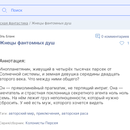
ская фантастика
Жнецы фантомных душ
Эль Бланк
0
комментариев
Жнецы фантомных душ
1
Аннотация:
Инопланетянин, живущий в четырёх тысячах парсек от
Солнечной системы, и земная девушка середины двадцать
второго века. Что между ними общего?
Он — прямолинейный прагматик, не терпящий интриг. Она —
мечтатель и страстная поклонница секретного агента ноль ноль
семь. На нём лежит груз неполноценности, который нужно
сбросить. У неё есть муж, которого хочется видеть
счастливым. В его бедах виновна война. Её жизнь — итог
хитроумных замыслов. Чтобы исполнить своё предназначение,
,
,
авторский мир
приключения
авторская раса
Тэги:
ему необходимо найти пару. Чтобы не сойти с ума, ей придётся
принять свою истинную суть.
Колонисты Персея
Серия/сборник: