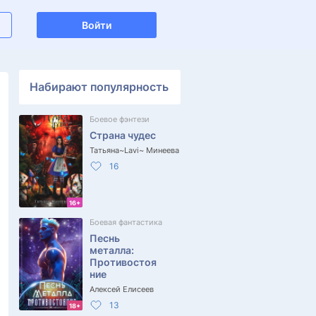
Войти
Набирают популярность
Боевое фэнтези
Страна чудес
Татьяна~Lavi~ Минеева
16
16+
Боевая фантастика
Песнь
металла:
Противостоя
ние
Алексей Елисеев
13
18+