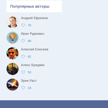
Популярные авторы
Андрей Ефремов
76
Ирэн Рудкевич
66
Алексей Елисеев
62
Алекс Бредвик
50
Эрик Раст
45