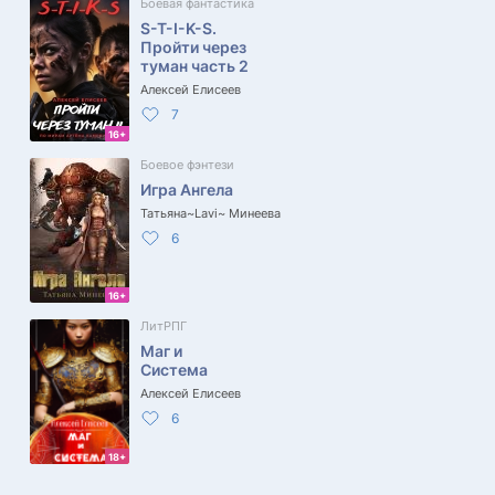
Боевая фантастика
S-T-I-K-S.
Пройти через
туман часть 2
Алексей Елисеев
7
16+
Боевое фэнтези
Игра Ангела
Татьяна~Lavi~ Минеева
6
16+
ЛитРПГ
Маг и
Система
Алексей Елисеев
6
18+