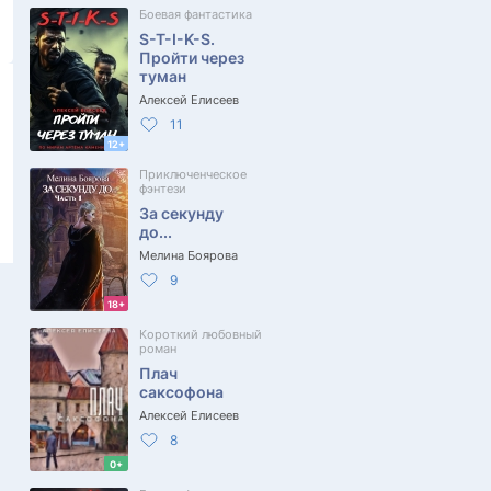
Боевая фантастика
S-T-I-K-S.
Пройти через
туман
Алексей Елисеев
11
12+
Приключенческое
фэнтези
За секунду
до...
Мелина Боярова
9
18+
Короткий любовный
роман
Плач
саксофона
Алексей Елисеев
8
0+