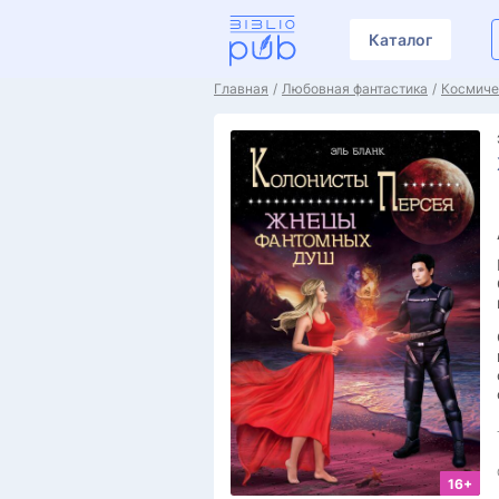
Каталог
Главная
Любовная фантастика
Космиче
16+