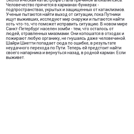
Экологическая катастрофа стала причиной апокалипсиса.
Человечество прячется в карманах-бункерах -
подпространствах, укрытых и защищенных от катаклизмов.
Ученые пытаются найти выход от ситуации, пока Путники
ищут выживших, исследуют мир снаружи и пытаются найти
хоть что-то, что поможет исправить ситуацию. В новом мире
Санкт-Петербург населен зомби - тем, что осталось от
людей, отравленных миазмами. Они копошатся в отходах и
пожирают любую органику, не гнушаясь даже человечиной.
Шайри Шиетти попадает сюда по ошибке, в результате
неудачного перехода по Пути. Теперь ей предстоит найти
своего напарника и вернуться назад, в родной карман. Если
выживет.