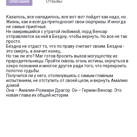
Описание
Отзывы
Казалось, все наладилось, все вот-вот пойдет как надо, но…
Жизнь, как и всегда преподносит свои сюрпризы. И иногда
не самые приятные.
Не смирившийся с утратой любимой, лорд Венсар
отправляется за ней в Бездну, чтобы вернуть. Но все не так
просто.
Бездна не отдаст то, что по праву считает своим. Бездна -
это смерть, а значит конец…
Но так ли это? Маг готов бросить вызов могуществу их
прародительницы. Пройти сквозь огонь истины, окунуться в
озеро познания и многое другое ради того, что перекроить
полотно судьбы.
Получится ли у него, столкнувшись с самым главным
испытанием, не отступить от своей цели, и вернуть Амалию
домой.
Она – Амалия-Розмари Драгор. Он – Герман Венсар. Это
новая глава их общей истории.