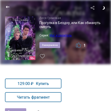
Леся Громовая
Прогулка в Бездну, или Как обмануть
смерть
Серия:
Маг и Целитель
1
Завершена
18+
129.00 ₽
Купить
Читать фрагмент