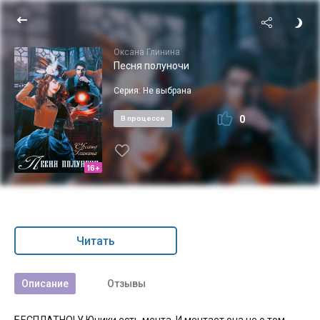
Оксана Глинина
Песня полуночи
Серия:
Не выбрана
0
В процессе
16+
Читать
Описание
Отзывы