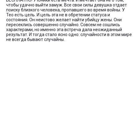
БЕСПЛАТНО! У Юники есть мечта. И мечтает она не о том,
чтобы удачно выйти замуж. Все свои силы девушка отдает
поиску близкого человека, пропавшего во время войны. У
Тео есть цель. И цель эта не в обретении статуса и
состояния. Он неистово желает найти убийцу жены. Они
пересеклись совершенно случайно. Совсем не сошлись
характерами, но именно эта встреча дала неожиданный
результат. И тогда стало ясно одно: случайности в этом мире
не всегда бывают случайны.