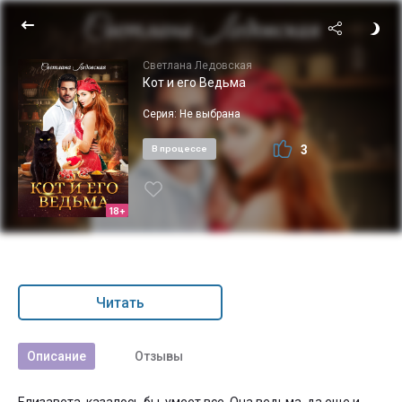
Светлана Ледовская
Кот и его Ведьма
Серия:
Не выбрана
3
В процессе
18+
Читать
Описание
Отзывы