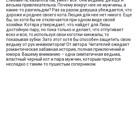
Елизавета, казалось бы, умеет все. Она ведьма, да еще и
весьма привлекательна. Почему вокруг нее не мужчины, а
какие-то разгильдяи? Раз за разом девушка убеждается, что
дороже и роднее своего кота Люция для нее нет никого. Еще
бы, он хотя бы не отключается при одном виде своей
хозяйки. Котяра утверждает, что найдет для Лизы
достойную пару, но пока только и делает, что отпугивает
всех и вся, то используя свои коготки-кинжалы, то
показывая зубки. Зато этот хотя бы способен защитить свою
ведьму от рук инквизиторов! От автора: Читателей ожидает
романтическая забавная история, полная приключений и
юмора. Вашему вниманию – одна симпатичная ведьма,
властный черный кот и пара мужчин, которым придется
несладко с таким-то пушистым соперником.