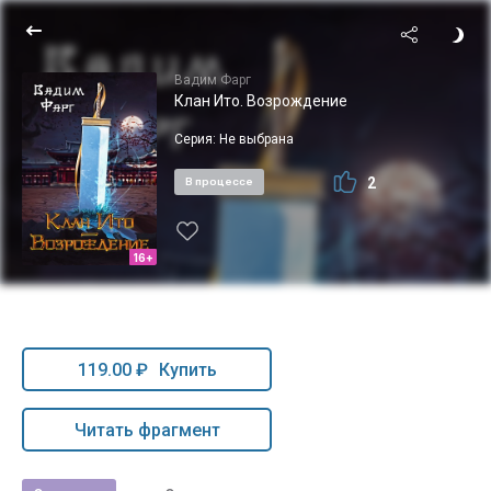
Вадим Фарг
Клан Ито. Возрождение
Серия:
Не выбрана
2
В процессе
16+
119.00 ₽
Купить
Читать фрагмент