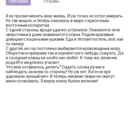
Описание
Отзывы
Я не просил менять мою жизнь. И уж точно не хотел умирать.
Но так вышло, и теперь нахожусь в мире с красочным
восточным колоритом.
С одной стороны, вроде удачно устроился. Оказался в теле
сверстника в доме знаменитого клана. Рядом красивые
девушки с кошачьими ушками. Еда и тёплая постель, всё, как
по заказу.
С другой, из гор постоянно выбираются кровожадные мору.
Оборотни и призраки так и норовят кого-нибудь сожрать. Да
и соседние кланы не особо нас любят. К тому же, величие
рода Ито медленно угасает.
Что мне оставалось делать? Сидеть сложа ручки и
наблюдать за всем со стороны? Ну уж нет. Боги не зря
даровали лунный меч. И теперь никакие твари не смогут
меня остановить. Я верну клану былое величие!