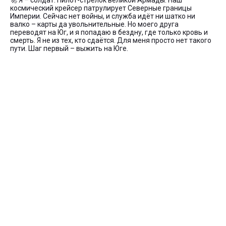
🚀 Я – солдат. Пилот-стрелок великой Армады. Наш
космический крейсер патрулирует Северные границы
Империи. Сейчас нет войны, и служба идёт ни шатко ни
валко – карты да увольнительные. Но моего друга
переводят на Юг, и я попадаю в бездну, где только кровь и
смерть. Я не из тех, кто сдаётся. Для меня просто нет такого
пути. Шаг первый – выжить на Юге.