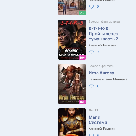
8
0+
Боевая фантастика
S-T-I-K-S.
Пройти через
туман часть 2
Алексей Елисеев
7
16+
Боевое фэнтези
Игра Ангела
Татьяна~Lavi~ Минеева
6
16+
ЛитРПГ
Маг и
Система
Алексей Елисеев
6