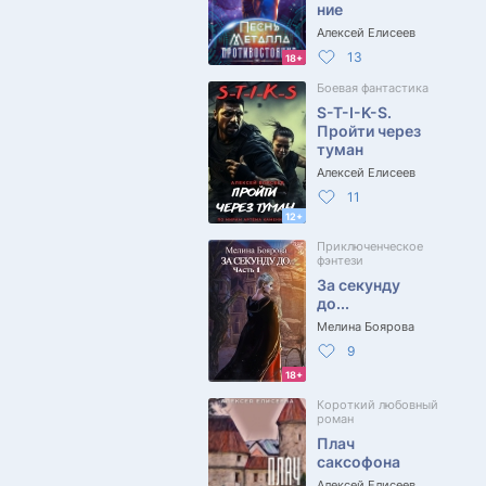
ние
Алексей Елисеев
13
18+
Боевая фантастика
S-T-I-K-S.
Пройти через
туман
Алексей Елисеев
11
12+
Приключенческое
фэнтези
За секунду
до...
Мелина Боярова
9
18+
Короткий любовный
роман
Плач
саксофона
Алексей Елисеев