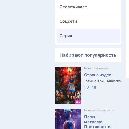
Отслеживает
Соцсети
Серии
Набирают популярность
Боевое фэнтези
Страна чудес
Татьяна~Lavi~ Минеева
16
16+
Боевая фантастика
Песнь
металла:
Противостоя