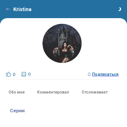
Kristina
0
0
Подписаться
Обо мне
Комментировал
Отслеживает
С
Серии