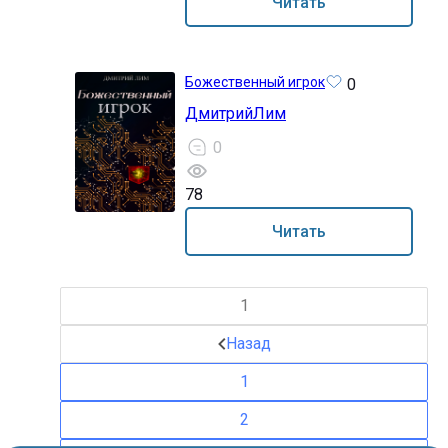
Читать
Божественный игрок
0
ДмитрийЛим
0
78
0+
Читать
1
Назад
1
2