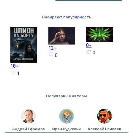
Набирают популярность
0+
14+
12+
0
0
18+
1
Популярные авторы
т
Андрей Ефремов
Ирэн Рудкевич
Алексей Елисеев
Ал