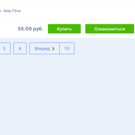
Мир Лёхи
к:
55.00 руб.
Купить
Ознакомиться
3
4
Вперед
10