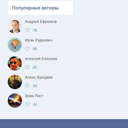
Популярные авторы
Андрей Ефремов
76
Ирэн Рудкевич
66
Алексей Елисеев
62
Алекс Бредвик
50
Эрик Раст
45