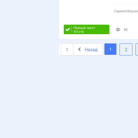
Серия/сборни
Полный текст
55
43 стр
1
1
Назад
2