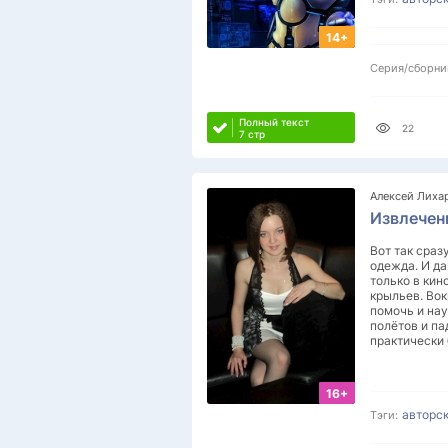
14+
Серия/сборни
Полный текст
22
7 стр
Алексей Лиха
Извлечен
Вот так сраз
одежда. И да
только в кин
крыльев. Вок
помочь и нау
полётов и па
практически 
16+
авторс
Тэги: