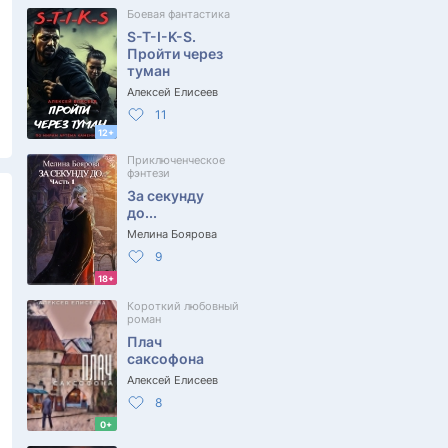
Боевая фантастика
S-T-I-K-S.
Пройти через
туман
Алексей Елисеев
11
12+
Приключенческое
фэнтези
За секунду
до...
Мелина Боярова
9
18+
Короткий любовный
роман
Плач
саксофона
Алексей Елисеев
8
0+