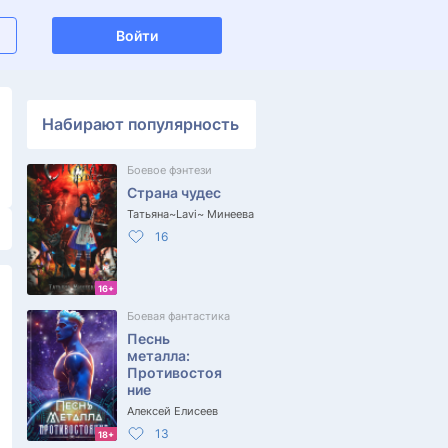
Войти
Набирают популярность
Боевое фэнтези
Страна чудес
Татьяна~Lavi~ Минеева
16
16+
Боевая фантастика
Песнь
металла:
Противостоя
ние
Алексей Елисеев
13
18+