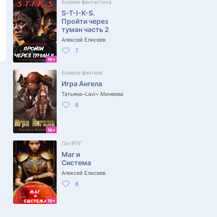
Боевая фантастика
S-T-I-K-S.
Пройти через
туман часть 2
Алексей Елисеев
7
16+
Боевое фэнтези
Игра Ангела
Татьяна~Lavi~ Минеева
6
16+
ЛитРПГ
Маг и
Система
Алексей Елисеев
6
18+