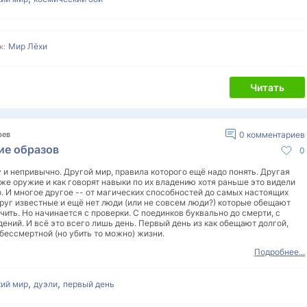
Мир Лёхи
к:
Читать
рев
0
комментариев
ие образов
0
у и непривычно. Другой мир, правила которого ещё надо понять. Другая
же оружие и как говорят навыки по их владению хотя раньше это видели
о. И многое другое -- от магических способностей до самых настоящих
руг известные и ещё нет люди (или не совсем люди?) которые обещают
чить. Но начинается с проверки. С поединков буквально до смерти, с
дений. И всё это всего лишь день. Первый день из как обещают долгой,
бессмертной (но убить то можно) жизни.
Подробнее...
,
,
кий мир
дуэли
первый день