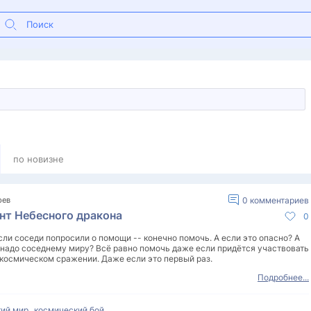
по новизне
рев
0
комментариев
нт Небесного дракона
0
сли соседи попросили о помощи -- конечно помочь. А если это опасно? А
 надо соседнему миру? Всё равно помочь даже если придётся участвовать
 космическом сражении. Даже если это первый раз.
Подробнее...
,
кий мир
космический бой