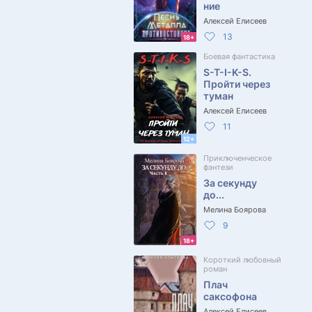
ние
Алексей Елисеев
13
18+
Боевая фантастика
S-T-I-K-S.
Пройти через
туман
Алексей Елисеев
11
12+
Приключенческое
фэнтези
За секунду
до...
Мелина Боярова
9
18+
Короткий любовный
роман
Плач
саксофона
Алексей Елисеев