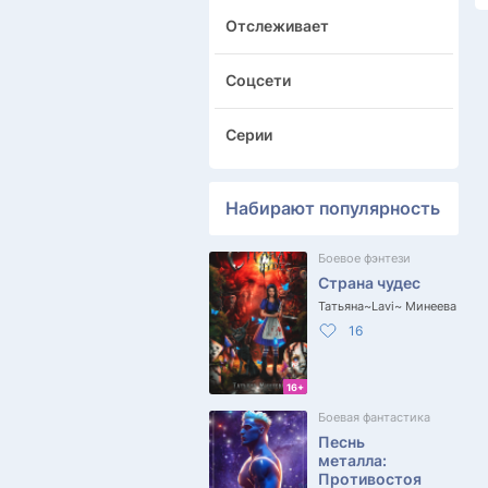
Отслеживает
Соцсети
Серии
Набирают популярность
Боевое фэнтези
Страна чудес
Татьяна~Lavi~ Минеева
16
16+
Боевая фантастика
Песнь
металла:
Противостоя