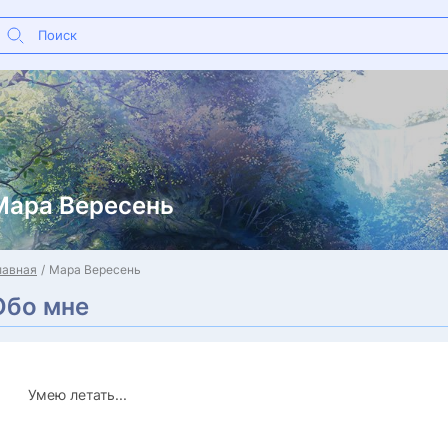
Мара Вересень
лавная
Мара Вересень
Обо мне
Умею летать...